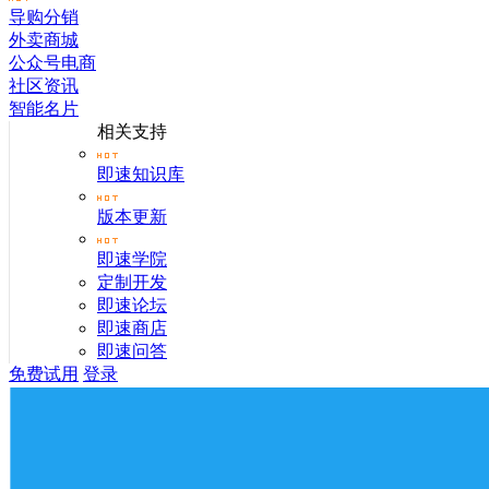
导购分销
外卖商城
公众号电商
社区资讯
智能名片
相关支持
即速知识库
版本更新
即速学院
定制开发
即速论坛
即速商店
即速问答
免费试用
登录