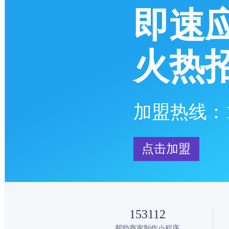
即速
火热
加盟热线：17
点击加盟
153112
帮助商家制作小程序