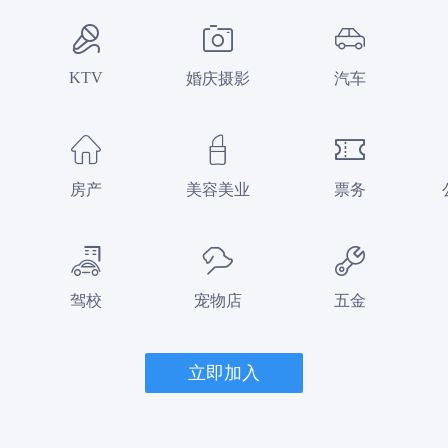
KTV
婚庆摄影
汽车
房产
美容美业
票务
驾校
宠物店
五金
立即加入