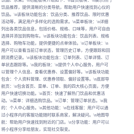
饮品、水果。\n功能板块介绍如下：\n首页板块：\n展示热门
饮品推荐，提供清晰的分类导航，帮助用户快速找到心仪的
饮品。\n该板块功能包含：饮品分类、推荐饮品、限时优惠
活动等，满足用户多样化的选购需求。\n菜单板块：\n详细
列出各类饮品信息，包括价格、规格、口味等，用户可自由
选择并添加到购物车。\n该板块功能包含：饮品列表、规格
选择、购物车功能，提供便捷的点单体验。\n订单板块：\n
用户可以查看当前订单状态，管理历史订单，方便跟踪和回
顾消费记录。\n该板块功能包含：订单列表、订单详情、订
单状态跟踪等。\n我的板块：\n提供个人中心服务，用户可
以管理个人信息、查看优惠券、设置偏好等。\n该板块功能
包含：个人资料管理、优惠券领取、偏好设置等。\n底部导
航页：\n包含首页、菜单、订单、我的四大核心页面，方便
用户快速切换功能。\n首页：快速了解热门饮品和优惠活
动。\n菜单：详细选购饮品。\n订单：管理订单状态。\n我
的：个人中心服务。\n其他功能：\n在线客服：用户可以通
过小程序内的客服功能随时联系商家，解决疑问。\n地图导
航：帮助用户快速找到附近的门店。\n分享功能：用户可以
将小程序分享给朋友，实现社交裂变。