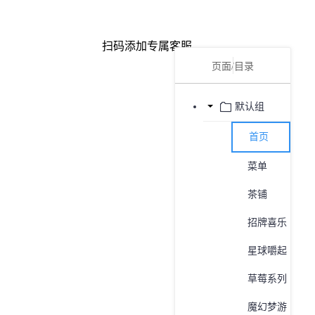
扫码添加专属客服
页面/目录
默认组
首页
菜单
茶铺
招牌喜乐
星球嚼起
草莓系列
魔幻梦游