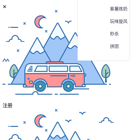
✕
紫薯炼奶
玩味旋风
秒杀
拼团
咨询电话
系统页面组
个人中心
注册