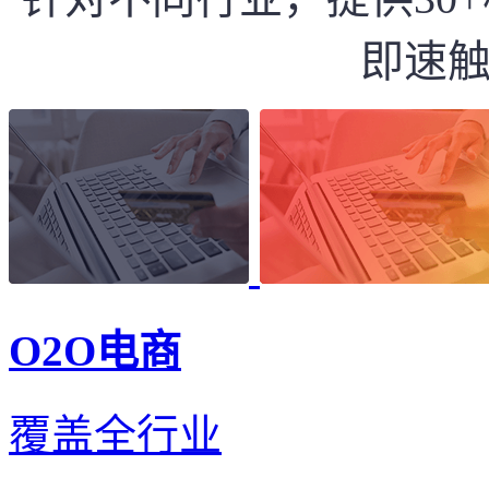
即速
O2O电商
覆盖全行业