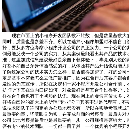
现在市面上的小程序开发团队数不胜数，但是数量基数大
同时，质量也是参差不齐。所以在选择小程序加盟时不能盲目
择，要从多方位考察小程序开发公司的真正实力。一个公司的
例最能反映一个公司的实力。从其案例最能看出其产品的技术
准，这里加减信息建议最好是亲自下载体验下，毕竟别人说的
好都不如自己亲身体验感受的好，从体验其产品开始也就能大
了解这家公司的技术实力怎么样，是否值得加盟了。好的公司
定是基本不需要怎么去做广告推广，因为在合作后其客户都会
发性的为其宣传，所以在决定和一家小程序开发公司合作前，
妨打听下其在业内口碑如何，对象最好是与其合作过得客户，
样在合作前也有了个初步的认识。现在网上的虚假宣传太多，
好将自己说的高大上的所谓“专业”公司其实不过是代理商，不
说技术团队了连固定的办公场地都没有，所以在实地考察就成
最重要的事，毕竟眼见为实，在完成前面的考察后，最后去对
公司实地考察是最后也是最重要的一步，公司规模是否够大，
否有专业的技术团队，一切都一目了然，一个优秀的小程序开