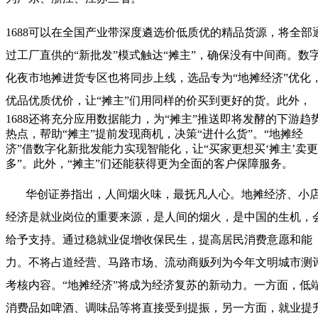
1688可以在全国产业带深度遴选价低质优的精品货源，将全部
过工厂直供的“新批发”模式触达“摊主”，确保没有中间商。数
化夜市地摊进货专区也将同步上线，选品专为“地摊经济”优化
优品优质优价，让“摊主”们用同样的价买到更好的货。
此外，
1688还将充分应用数据能力，为“摊主”推送即将发酵的下游趋
热点，帮助“摊主”提前发现商机，决策“进什么货”。“地摊经
济”借数字化新批发能力实现智能化，让“买家更想买‘摊主’卖更
多”。此外，“摊主”们还能获得更为全面的客户保障服务。
华创证券指出，人间烟火味，最抚凡人心。地摊经济、小
经济是就业岗位的重要来源，是人间的烟火，是中国的生机，
给予支持。通过稳就业促增收保民生，提高居民消费意愿和能
力。不将占道经营、马路市场、流动商贩列为今年文明城市测
考核内容。“地摊经济”将成为经济复苏的新动力。一方面，低
消费品如啤酒、调味品等将直接受到提振，另一方面，就业提