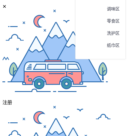
✕
调味区
零食区
洗护区
纸巾区
木耳
干果区
水果区
特产区
注册
清洁区
办公区
蔬菜区